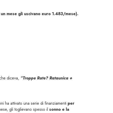
ad un mese gli uscivano euro 1.483/mese).
 che diceva,
“Troppe Rate? Rataunica +
 anni ha attivato una serie di finanziamenti
per
ese, gli toglievano spesso il
sonno e la