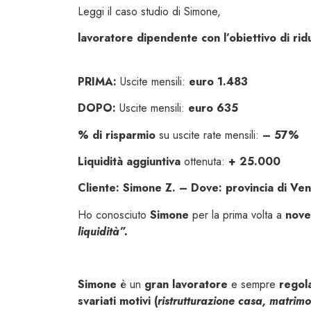
Leggi il caso studio di Simone,
lavoratore dipendente con l’obiettivo di ri
PRIMA:
Uscite mensili:
euro 1.483
DOPO:
Uscite mensili:
euro 635
% di risparmio
su uscite rate mensili:
– 57%
Liquidità aggiuntiva
ottenuta:
+ 25.000
Cliente: Simone Z. – Dove: provincia di Ven
Ho conosciuto
Simone
per la prima volta a
nov
liquidità”.
Simone
è un
gran lavoratore
e sempre
regol
svariati motivi (
ristrutturazione casa, matrimon