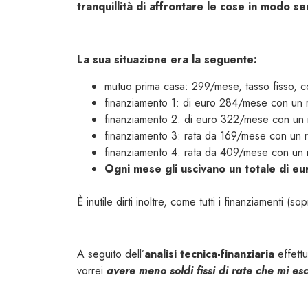
tranquillità
di affrontare le cose in modo s
La sua situazione era la seguente:
mutuo prima casa: 299/mese, tasso fisso, co
finanziamento 1: di euro 284/mese con un r
finanziamento 2: di euro 322/mese con un 
finanziamento 3: rata da 169/mese con un r
finanziamento 4: rata da 409/mese con un r
Ogni mese gli uscivano un totale di eu
È inutile dirti inoltre, come tutti i finanziamenti (so
A seguito dell’
analisi tecnica-finanziaria
effettu
vorrei
avere meno soldi fissi di rate che mi e