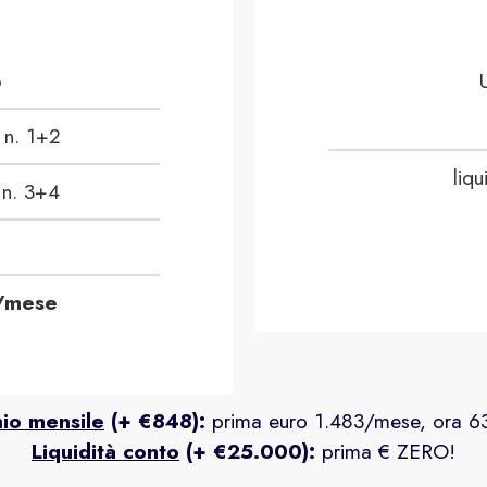
o
 n. 1+2
liqu
 n. 3+4
/mese
io mensile
(+ €848):
prima euro 1.483/mese, ora 6
Liquidità conto
(+ €25.000):
prima
€ ZERO!