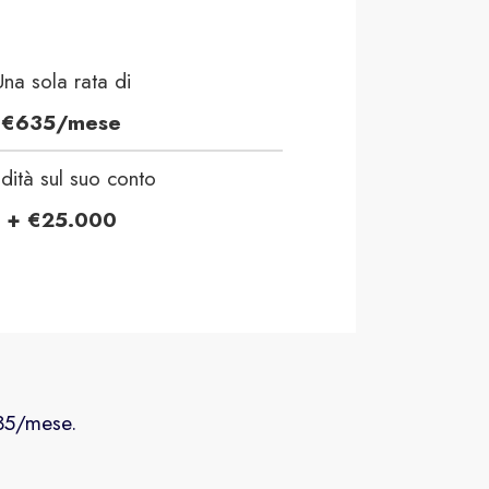
Una sola rata di
€635/mese
idità sul suo conto
+ €25.000
35/mese.